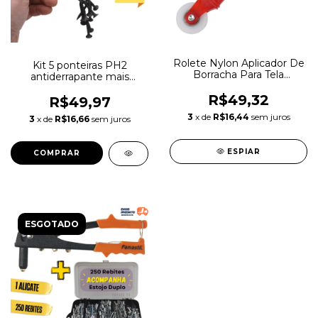
Rolete Nylon Aplicador De
Kit 5 ponteiras PH2
Borracha Para Tela
antiderrapante mais
Mosquiteira
Magnetizador De Bits
R$49,32
R$49,97
3
x de
R$16,44
sem juros
3
x de
R$16,66
sem juros
ESPIAR
ESGOTADO