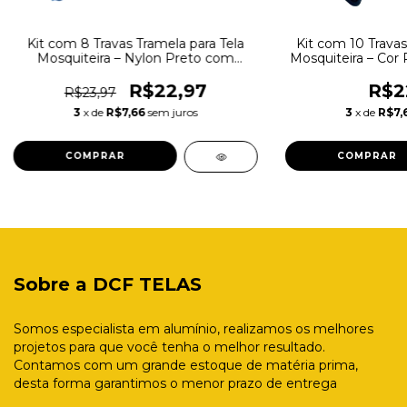
Kit com 8 Travas Tramela para Tela
Kit com 10 Travas
Mosquiteira – Nylon Preto com
Mosquiteira – Cor
Parafusos e Buchas
Alta Res
R$22,97
R$2
R$23,97
3
x de
R$7,66
sem juros
3
x de
R$7,
Sobre a DCF TELAS
Somos especialista em alumínio, realizamos os melhores
projetos para que você tenha o melhor resultado.
Contamos com um grande estoque de matéria prima,
desta forma garantimos o menor prazo de entrega