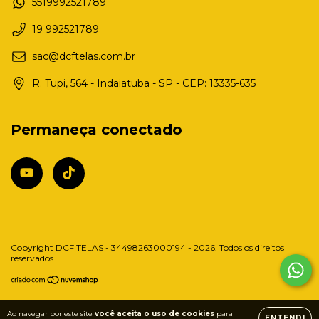
5519992521789
19 992521789
sac@dcftelas.com.br
R. Tupi, 564 - Indaiatuba - SP - CEP: 13335-635
Permaneça conectado
Copyright DCF TELAS - 34498263000194 - 2026. Todos os direitos
reservados.
Ao navegar por este site
você aceita o uso de cookies
para
ENTENDI